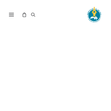
مركز دراسات الوحدة العربية
انتقال ديمقراطي
ترتيب حسب: الأعلى سعراً للأدنى
تم
عرض ⁦2⁩ من كل النتائج
الفرز
حسب
السعر:
الأعلى
إلى