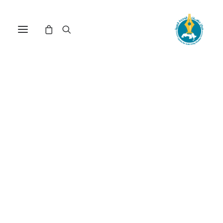
مركز دراسات الوحدة العربية
اليد_العاملة_في_العالم_العر
ترتيب حسب الأحدث
عرض النتيجة الوحيدة