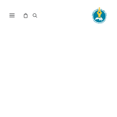
مركز دراسات الوحدة العربية
اليد_العاملة_في_العالم_العر
ترتيب حسب معدل التقييم
عرض النتيجة الوحيدة