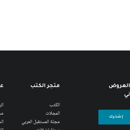
 العروض
متجر الكتب
عن
ني
الكتب
ال
المجلات
مج
مجلة المستقبل العربي
الج