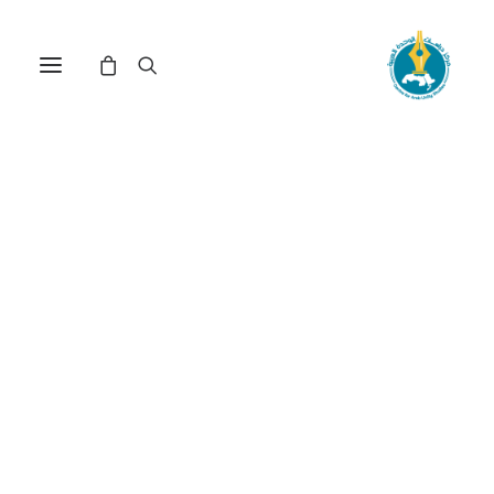
مركز دراسات الوحدة العربية
النمط النبوي - الخليفي
ترتيب حسب: الأدنى سعراً للأعلى
عرض النتيجة الوحيدة