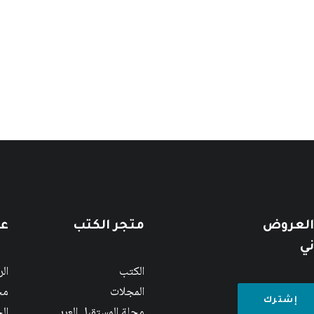
 العروض
متجر الكتب
عن
ني
الكتب
ال
المجلات
مج
مجلة المستقبل العربي
الج