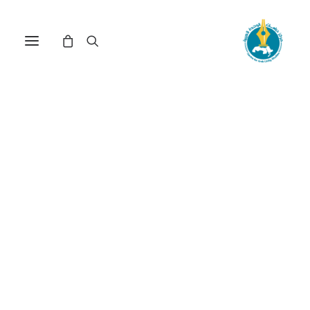
مركز دراسات الوحدة العربية
الصهيونية
ترتيب حسب: الأدنى سعراً للأعلى
تم
عرض ⁦11⁩ من كل النتائج
الفرز
حسب
السعر:
الأدنى
إلى