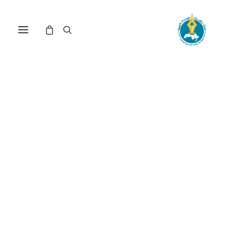
مركز دراسات الوحدة العربية
الربيع العربي
ترتيب حسب: الأعلى سعراً للأدنى
تم
عرض ⁦11⁩ من كل النتائج
الفرز
حسب
السعر:
الأعلى
إلى