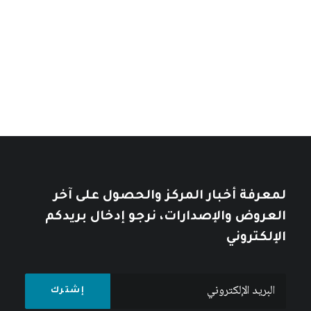
نطاق
السعر:
11
$
–
7
$
من
السعر:
من
تأملات في التاريخ العربي
خلال
خلال
10
$
12
$
لمعرفة أخبار المركز والحصول على آخر
العروض والإصدارات، نرجو إدخال بريدكم
الإلكتروني