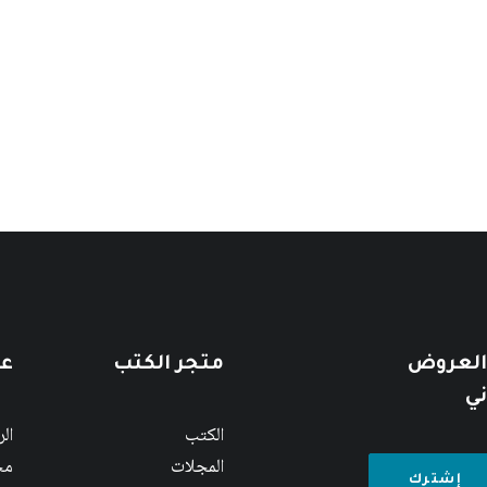
 العروض
متجر الكتب
عن
ني
الكتب
ال
المجلات
مج