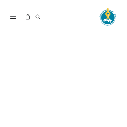
مركز دراسات الوحدة العربية
الاستشراق
ترتيب حسب الأحدث
تم
عرض ⁦3⁩ من كل النتائج
الفرز
حسب
الأحدث