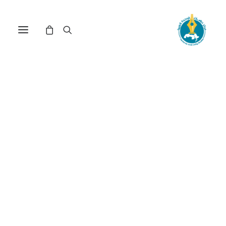
مركز دراسات الوحدة العربية
الأردن
ترتيب حسب: الأعلى سعراً للأدنى
تم
عرض ⁦6⁩ من كل النتائج
الفرز
حسب
السعر:
الأعلى
إلى