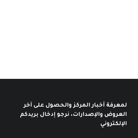
من
السعر:
من
إسرائيل: دولة بلا هوية
خلال
نطاق
14
$
–
7
$
خلال
نطاق
السعر:
11
$
–
7
$
من
السعر:
من
تأملات في التاريخ العربي
خلال
خلال
10
$
12
$
لمعرفة أخبار المركز والحصول على آخر
العروض والإصدارات، نرجو إدخال بريدكم
الإلكتروني