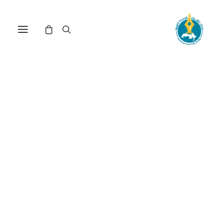
مركز دراسات الوحدة العربية
الأحوال السياسية
ترتيب حسب: الأدنى سعراً للأعلى
تم
عرض ⁦2⁩ من كل النتائج
الفرز
حسب
السعر:
الأدنى
إلى