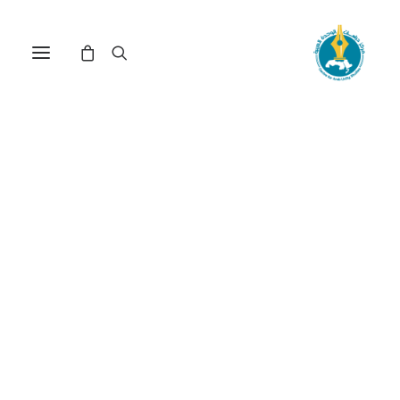
مركز دراسات الوحدة العربية
الأتراك
ترتيب حسب: الأدنى سعراً للأعلى
تم
عرض ⁦2⁩ من كل النتائج
الفرز
حسب
السعر:
الأدنى
إلى