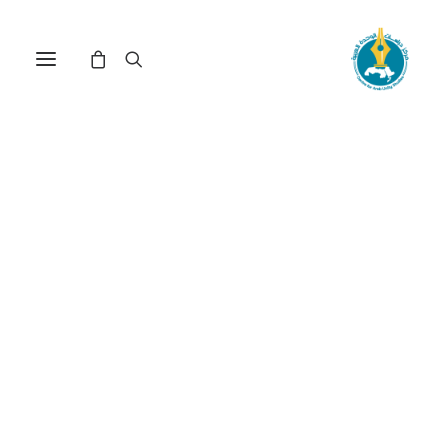
مركز دراسات الوحدة العربية
ثقافة
ترتيب حسب الأحدث
تم
عرض 121–131 من أصل 131 نتيجة
الفرز
حسب
الأحدث