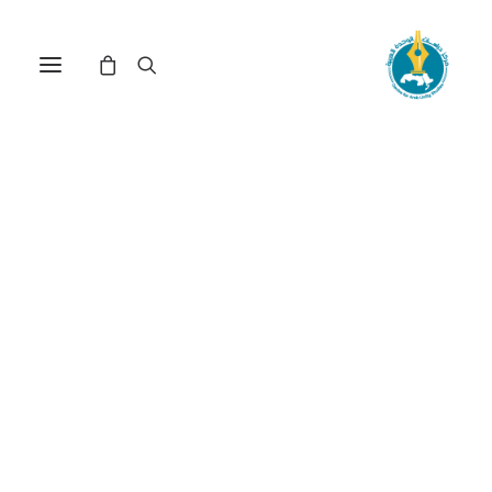
مركز دراسات الوحدة العربية
إعلام وإتصال
ترتيب حسب: الأدنى سعراً للأعلى
تم
عرض 16–28 من أصل 28 نتيجة
الفرز
حسب
السعر:
الأدنى
إلى