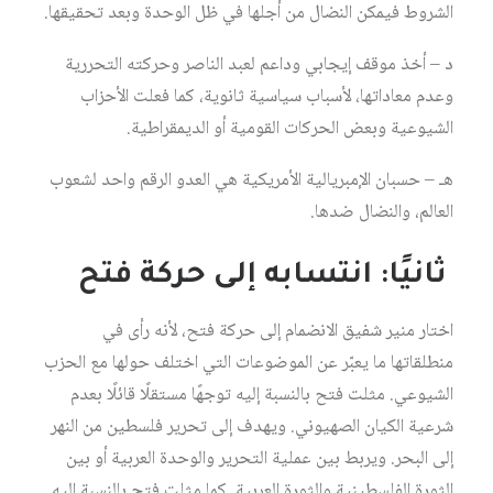
الشروط فيمكن النضال من أجلها في ظل الوحدة وبعد تحقيقها.
د – أخذ موقف إيجابي وداعم لعبد الناصر وحركته التحررية
وعدم معاداتها، لأسباب سياسية ثانوية، كما فعلت الأحزاب
الشيوعية وبعض الحركات القومية أو الديمقراطية.
هـ – حسبان الإمبريالية الأمريكية هي العدو الرقم واحد لشعوب
العالم، والنضال ضدها.
ثانيًا: انتسابه إلى حركة فتح
اختار منير شفيق الانضمام إلى حركة فتح، لأنه رأى في
منطلقاتها ما يعبّر عن الموضوعات التي اختلف حولها مع الحزب
الشيوعي. مثلت فتح بالنسبة إليه توجهًا مستقلًا قائلًا بعدم
شرعية الكيان الصهيوني. ويهدف إلى تحرير فلسطين من النهر
إلى البحر. ويربط بين عملية التحرير والوحدة العربية أو بين
الثورة الفلسطينية والثورة العربية. كما مثلت فتح بالنسبة إليه