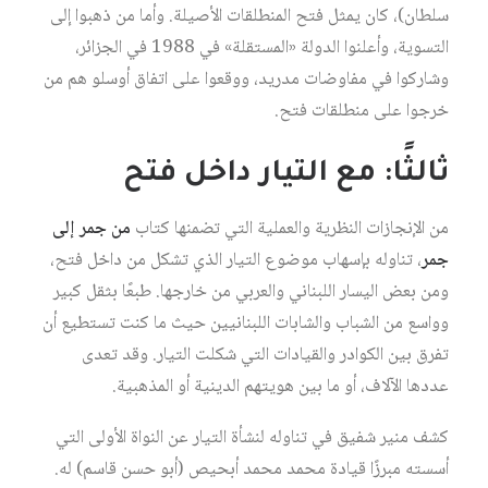
سلطان)، كان يمثل فتح المنطلقات الأصيلة. وأما من ذهبوا إلى
التسوية، وأعلنوا الدولة «المستقلة» في 1988 في الجزائر،
وشاركوا في مفاوضات مدريد، ووقعوا على اتفاق أوسلو هم من
خرجوا على منطلقات فتح.
ثالثًا: مع التيار داخل فتح
من الإنجازات النظرية والعملية التي تضمنها كتاب
من جمر إلى
جمر
، تناوله بإسهاب موضوع التيار الذي تشكل من داخل فتح،
ومن بعض اليسار اللبناني والعربي من خارجها. طبعًا بثقل كبير
وواسع من الشباب والشابات اللبنانيين حيث ما كنت تستطيع أن
تفرق بين الكوادر والقيادات التي شكلت التيار. وقد تعدى
عددها الآلاف، أو ما بين هويتهم الدينية أو المذهبية.
كشف منير شفيق في تناوله لنشأة التيار عن النواة الأولى التي
أسسته مبرزًا قيادة محمد محمد أبحيص (أبو حسن قاسم) له.