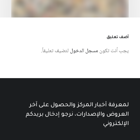
أضف تعليق
يجب أنت تكون
مسجل الدخول
لتضيف تعليقاً.
28 يوليو، 2026
مقدمة مختصرة في الشعبوية
كتبه ياسمين قعيق
لمعرفة أخبار المركز والحصول على آخر
العروض والإصدارات، نرجو إدخال بريدكم
الإلكتروني