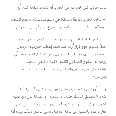
لذلك طالب قبل خروجه من الحزب أو كشرط لبقائه فيه، أن:
أ‌ – يأخذ الحزب موقفًا مستقلًا في رسم سياساته، وعدم التبعية
لموسكو بما في ذلك الموقف من الصراع السوفياتي- الصيني.
ب ‌- رفض قرار التقسيم واعتباره جريمة كبرى، وليس مجرد
خطأ جسيم. فهو قرار أُريدَ منه فقط إعطاء «شرعية» لإعلان
وإقامة دولة يهودية في فلسطين، ومن ثم شنّ الحرب بعد أن
يؤمن له التفوق العسكري الكامل لاقتلاع ثلثي الشعب
الفلسطيني من دياره، والحلول مكانه، وإقامة ما سمي «دولة
إسرائيل».
جـ – تأييد الوحدة العربية من دون وضع شروط عليها مثل
ضرورة تطبيق الديمقراطية، أو التحرر، أو العدالة. لأن من يضع
الشروط يكون عمليًا مع شروطه وليس مع الوحدة، التي هي
فعل وجود بالنسبة إلى الأمة العربية، وهي الأصل والأساس. وأما