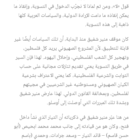
قول «لا»، ومن ثم لماذا لا نجرّب الدخول في التسوية، وإنقاذ ما
يمكن إنقاذه ما دامت الإرادة الدولية، والسياسات العربية كلها
ذاهبة إلى هذه التسوية.
كان موقف منير شفيق منذ البداية، أن تلك السياسات أيضًا غير
قابلة للتطبيق، لأن المشروع الصهيوني يريد كل فلسطين،
وتهجير كل الشعب الفلسطيني، وإحلال اليهود. لهذا فإن السير
في طريق التسوية يعني تقديم تنازلات مجانية على حساب
الثوابت والشرعية الفلسطينية، كما يعني الاعتراف بشرعية
الكيان الصهيوني ومستوطنيه غير الشرعيين في مجيئهم
لفلسطين، وبمخالفة القانون الدولي. لهذا عارض منير شفيق
وبشدة تلك المبررات التي أوصلت إلى أوسلو.
من هنا عبّر منير شفيق في ذكرياته أن التيار الذي نشأ داخل
فتح، وكان هو من قيادته إلى جانب محمد محمد ابحيص (أبو
حسن قاسم) – قائد التيار – وسعد جرادات، وحمدي (باسم