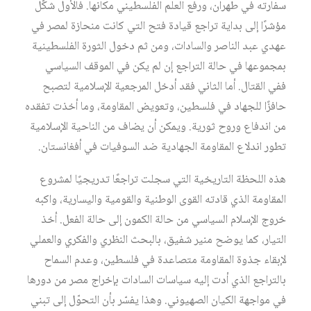
سفارته في طهران، ورفع العلم الفلسطيني مكانها. فالأول شكّل
مؤشرًا إلى بداية تراجع قيادة فتح التي كانت منحازة لمصر في
عهدي عبد الناصر والسادات، ومن ثم دخول الثورة الفلسطينية
بمجموعها في حالة التراجع إن لم يكن في الموقف السياسي
ففي القتال. أما الثاني فقد أدخل المرجعية الإسلامية لتصبح
حافزًا للجهاد في فلسطين، وتعويض المقاومة، وما أخذت تفقده
من اندفاع وروح ثورية. ويمكن أن يضاف من الناحية الإسلامية
تطور اندلاع المقاومة الجهادية ضد السوفيات في أفغانستان.
هذه اللحظة التاريخية التي سجلت تراجعًا تدريجيًا لمشروع
المقاومة الذي قادته القوى الوطنية والقومية واليسارية، واكبه
خروج الإسلام السياسي من حالة الكمون إلى حالة الفعل. أخذ
التيار، كما يوضح منير شفيق، بالبحث النظري والفكري والعملي
لإبقاء جذوة المقاومة متصاعدة في فلسطين، وعدم السماح
بالتراجع الذي أدت إليه سياسات السادات بإخراج مصر من دورها
في مواجهة الكيان الصهيوني. وهذا يفسّر بأن التحوّل إلى تبني