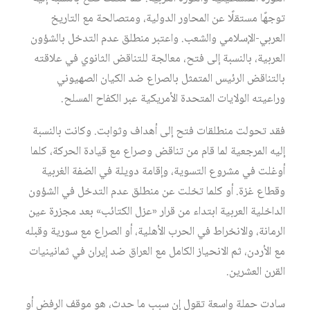
توجهًا مستقلًا عن المحاور الدولية، ومتصالحة مع التاريخ
العربي-الإسلامي والشعب. واعتبر منطلق عدم التدخل بالشؤون
العربية، بالنسبة إلى فتح، معالجة للتناقض الثانوي في علاقته
بالتناقض الرئيس المتمثل بالصراع ضد الكيان الصهيوني
وراعيته الولايات المتحدة الأمريكية عبر الكفاح المسلح.
فقد تحولت منطلقات فتح إلى أهداف وثوابت. وكانت بالنسبة
إليه المرجعية لما قام من تناقض وصراع مع قيادة الحركة، كلما
أوغلت في مشروع التسوية، وإقامة دويلة في الضفة الغربية
وقطاع غزة. أو كلما تخلت عن منطلق عدم التدخل في الشؤون
الداخلية العربية ابتداء من قرار «عزل الكتائب» بعد مجزرة عين
الرمانة، والانخراط في الحرب الأهلية، أو الصراع مع سورية وقبله
مع الأردن، ثم الانحياز الكامل مع العراق ضد إيران في ثمانينيات
القرن العشرين.
سادت حملة واسعة تقول إن سبب ما حدث، هو موقف الرفض أو