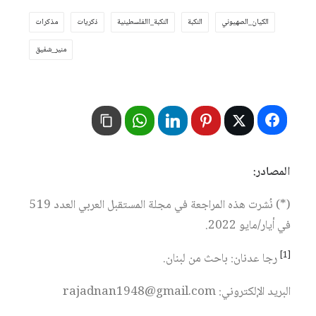
الكيان_الصهيوني
النكبة
النكبة_االفلسطينية
ذكريات
مذكرات
منير_شفيق
المصادر:
(*) نُشرت هذه المراجعة في مجلة المستقبل العربي العدد 519
في أيار/مايو 2022.
[1]
رجا عدنان: باحث من لبنان.
البريد الإلكتروني: rajadnan1948@gmail.com