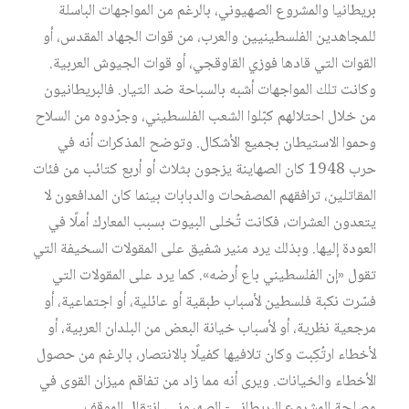
بريطانيا والمشروع الصهيوني، بالرغم من المواجهات الباسلة
للمجاهدين الفلسطينيين والعرب، من قوات الجهاد المقدس، أو
القوات التي قادها فوزي القاوقجي، أو قوات الجيوش العربية.
وكانت تلك المواجهات أشبه بالسباحة ضد التيار. فالبريطانيون
من خلال احتلالهم كبّلوا الشعب الفلسطيني، وجرّدوه من السلاح
وحموا الاستيطان بجميع الأشكال. وتوضح المذكرات أنه في
حرب 1948 كان الصهاينة يزجون بثلاث أو أربع كتائب من فئات
المقاتلين، ترافقهم المصفحات والدبابات بينما كان المدافعون لا
يتعدون العشرات، فكانت تُخلى البيوت بسبب المعارك أملًا في
العودة إليها. وبذلك يرد منير شفيق على المقولات السخيفة التي
تقول «إن الفلسطيني باع أرضه». كما يرد على المقولات التي
فسّرت نكبة فلسطين لأسباب طبقية أو عائلية، أو اجتماعية، أو
مرجعية نظرية، أو لأسباب خيانة البعض من البلدان العربية، أو
لأخطاء ارتُكِبت وكان تلافيها كفيلًا بالانتصار، بالرغم من حصول
الأخطاء والخيانات. ويرى أنه مما زاد من تفاقم ميزان القوى في
مصلحة المشروع البريطاني- الصهيوني، انتقال الموقف