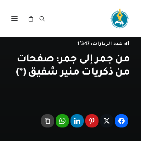
في
مراجعة اصدارات
•
2 يونيو، 2022
عدد الزيارات:
1٬347
من جمر إلى جمر: صفحات
من ذكريات منير شفيق (*)