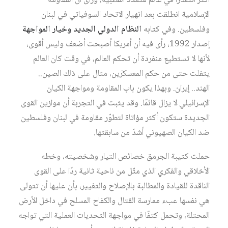
أكثر انتشارًا في عالم متعدّد القطبية، ورأى أن المقاومة
الإسلامية انطلقت بعد انهيار الاتحاد السوفياتي في لبنان
وفلسطين. وفي كتابه
النظام الدولي الجديد وخيار المواجهة
إصدار 1992، رأى فيه أن أمريكا أصبحت أضعف وليس أقوى،
لأنها لا تستطيع منفردة أن تحكم العالم، في وقت كان العالم
يتفلت حتى من حكم المعسكرَين، مثال على ذلك الصين..
الهند.. إيران. وبهذا يكون باب المقاومة ومواجهة الكيان
الإسرائيلي لا يزال قائمًا. وقد يثبت في التجربة أن موازين القوى
الجديدة ستكون أكثر مؤاتاة لتطوّر مقاومة في لبنان وفلسطين
ضد الكيان الصهيوني أشدّ من سابقتها.
حملت كتيبة الجرمق خصائص التيار وشخصيته، وخطه
الأخلاقي والفكري الذي مثّل من ناحية ثانية ردًا على القوى
الناقدة للقيادة والمطالبة بالإصلاح والتغيير، بأن عليها أن تتولى
هي نفسها عبء ممارسة القتال والكفاح المسلح في داخل الأرض
المحتلة، وتحمل كتفًا في مواجهة التحديات العملية التي تواجه