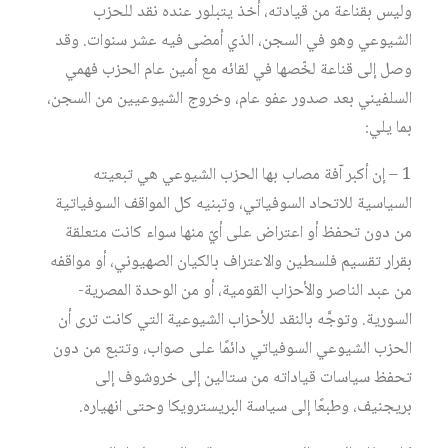
وليس بقناعة من قيادته، أخذ يتبلور عنده نقد للحزب
الشيوعي وهو في السجن، الذي أمضى فيه عشر سنوات. وقد
وصل إلى قناعة لخّصها في لقائه مع أمين عام الحزب فهمي
السلفيني بعد صدور عفو عام، وخروج الشيوعيين من السجن،
بما يلي:
1 – إن أكبر آفة مصاب بها الحزب الشيوعي هي تبعيته
السياسية للاتحاد السوفياتي، وتبنيه كل المواقف السوفياتية
من دون تحفظ أو اعتراض على أيّ منها سواء كانت متعلقة
بقرار تقسيم فلسطين والاعتراف بالكيان الصهيوني، أو مواقفه
من عبد الناصر والأحزاب القومية، أو من الوحدة المصرية-
السورية. وتوجَّه بالنقد للأحزاب الشيوعية التي كانت ترى أن
الحزب الشيوعي السوفياتي دائمًا على صواب، وتتبع من دون
تحفظ سياسات قياداته من ستالين إلى خروشوف إلى
بريجنيف، وطبعًا إلى سياسة البريسترويكا وحتى انهياره.