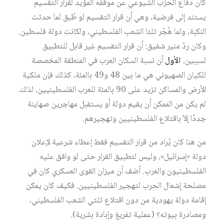
كان دفاع الحزب الشيوعي عن موقفه المؤيد لقرار التقسيم
يستند إلى فرضية، وهي أن قرار التقسيم لو طُبق لما حدثت
النكبة، ولما هُجّر ثلثا الشعب الفلسطيني، ولكانت دولة فلسطين.
وكان ردّ منير شفيق: أن قرار التقسيم غير قابل للتطبيق
لسببين،
الأول
أن نسبة السكان العرب في المنطقة المخصصة
للكيان الصهيوني هي ما بين 48 و49 بالمئة، كذلك فإن ملكية
الأرض والمساكن تزيد على 90 بالمئة للعرب الفلسطينيين، لذلك
لم يكن من الممكن أن يقيم دولة أو يستقبل مهاجرين صهاينة
جددًا إلاّ باقتلاع الفلسطينيين وتهجيرهم.
من هنا كان يُراد من قرار التقسيم فقط إعطاء شرعية لإعلان
دولة «إسرائيل»، وليس لتطبيق القرار حتى لو وافق عليه
الفلسطينيون والعرب. أضف أن ميزان القوى العسكري كان في
مصلحة إشعال الحرب لتهجير الفلسطينيين. فكيف كان يمكن
إقامة دولة يهودية من دون اقتلاع ثلثي الشعب الفلسطيني،
ومصادرة بيوته؟ (عملية تفريغ وإبادة بشرية).