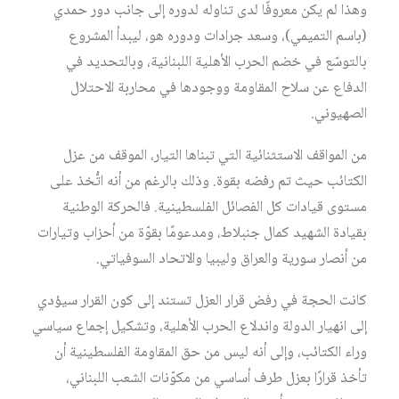
وهذا لم يكن معروفًا لدى تناوله لدوره إلى جانب دور حمدي
(باسم التميمي)، وسعد جرادات ودوره هو، ليبدأ المشروع
بالتوسّع في خضم الحرب الأهلية اللبنانية، وبالتحديد في
الدفاع عن سلاح المقاومة ووجودها في محاربة الاحتلال
الصهيوني.
من المواقف الاستثنائية التي تبناها التيار، الموقف من عزل
الكتائب حيث تم رفضه بقوة. وذلك بالرغم من أنه اتُّخذ على
مستوى قيادات كل الفصائل الفلسطينية. فالحركة الوطنية
بقيادة الشهيد كمال جنبلاط، ومدعومًا بقوّة من أحزاب وتيارات
من أنصار سورية والعراق وليبيا والاتحاد السوفياتي.
كانت الحجة في رفض قرار العزل تستند إلى كون القرار سيؤدي
إلى انهيار الدولة واندلاع الحرب الأهلية، وتشكيل إجماع سياسي
وراء الكتائب، وإلى أنه ليس من حق المقاومة الفلسطينية أن
تأخذ قرارًا بعزل طرف أساسي من مكوّنات الشعب اللبناني،