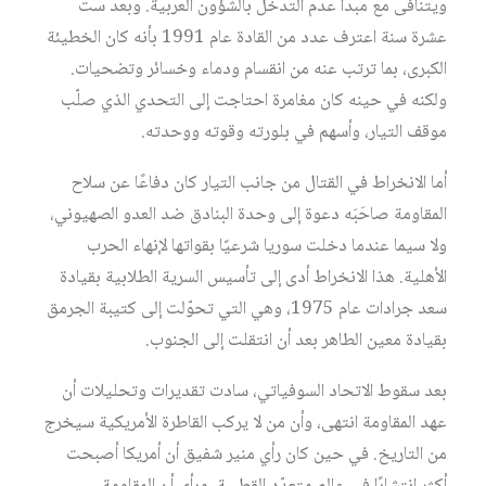
ويتنافى مع مبدأ عدم التدخل بالشؤون العربية. وبعد ست
عشرة سنة اعترف عدد من القادة عام 1991 بأنه كان الخطيئة
الكبرى، بما ترتب عنه من انقسام ودماء وخسائر وتضحيات.
ولكنه في حينه كان مغامرة احتاجت إلى التحدي الذي صلّب
موقف التيار، وأسهم في بلورته وقوته ووحدته.
أما الانخراط في القتال من جانب التيار كان دفاعًا عن سلاح
المقاومة صاحَبَه دعوة إلى وحدة البنادق ضد العدو الصهيوني،
ولا سيما عندما دخلت سوريا شرعيًا بقواتها لإنهاء الحرب
الأهلية. هذا الانخراط أدى إلى تأسيس السرية الطلابية بقيادة
سعد جرادات عام 1975، وهي التي تحوّلت إلى كتيبة الجرمق
بقيادة معين الطاهر بعد أن انتقلت إلى الجنوب.
بعد سقوط الاتحاد السوفياتي، سادت تقديرات وتحليلات أن
عهد المقاومة انتهى، وأن من لا يركب القاطرة الأمريكية سيخرج
من التاريخ. في حين كان رأي منير شفيق أن أمريكا أصبحت