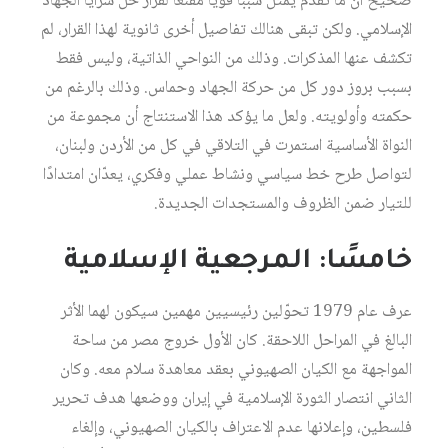
صحيح أن ما تقدم يمثل سببًا قويًا مقنعًا لقرار حل سرايا الجهاد
الإسلامي. ولكن تبقى هنالك تفاصيل أخرى ثانوية لهذا القرار، لم
تكشف عنها المذكرات. وذلك من النواحي الذاتية، وليس فقط
بسبب بروز دور كل من حركة الجهاد وحماس. وذلك بالرغم من
حكمته وأولويته. ولعل ما يؤكد هذا الاستنتاج أن مجموعة من
النواة الأساسية استمرت في التلاقي في كل من الأردن ولبنان،
لتواصل طرح خط سياسي ونشاط عملي وفكري، يعدّان امتدادًا
للتيار ضمن الظروف والمستجدات الجديدة.
خامسًا: المرجعية الإسلامية
عرف عام 1979 تحوّلين رئيسيين مهمين سيكون لهما الأثر
البالغ في المراحل اللاحقة. كان الأول خروج مصر من ساحة
المواجهة مع الكيان الصهيوني بعقد معاهدة سلام معه. وكان
الثاني انتصار الثورة الإسلامية في إيران ووضعها هدف تحرير
فلسطين، وإعلانها عدم الاعتراف بالكيان الصهيوني، وإلغاء