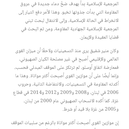
المرجعية الإسلامية بدأ بهدف ضخّ دماء جديدة في عروق
المقاومة التي بدأت جذوتها تخبو. وهذا الأمر دفع التيار إلى
الانخراط في الحالة الإسلامية، وإلى الانتقال لبحث تبني
المرجعية الإسلامية الجهادية المقاوِمة، ومن ثم البحث في
قضايا العقيدة والإيمان.
وكان منير شفيق يرى منذ التسعينيات ولاحقًا أن ميزان القوى
العالمي والإقليمي أصبح في غير مصلحة الكيان الصهيوني،
فمعارضة اتفاق أوسلو، لم ترتكز على الموقف المبدئي فحسب،
وإنما أيضًا على أن موازين القوى أصبحت أكثر مواتاة. وهذا ما
أكدته المقاومة في التسعينيات، والانتفاضة الثانية، وحروب
2006 في لبنان، و2008 و2009 و2012 و2014 في قطاع
غزة، كما أكده الانسحاب الصهيوني عام 2000 من لبنان،
و2005 من غزة بلا قيد أو شرط.
إن موازين القوى أصبحت أكثر مواتاة بالرغم من سلبيات الموقف