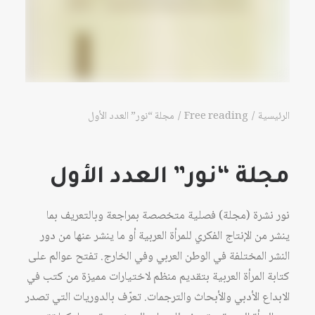
الرئيسية
Free reading
مجلة “نور” العدد الأول
مجلة “نور” العدد الأول
نور نشرة (مجلة) فصلية متخصصة بمراجعة وبالتعريف بما
ينشر من الإنتاج الفكري للمرأة العربية أو ما ينشر عنها من دور
النشر المختلفة في الوطن العربي وفي الخارج. تفتح عوالم على
كتابة المرأة العربية بتقديم منظم لاختيارات مميزة من كتب في
الابداع الأدبي والأبحاث والترجمات. تعرّف بالدوريات التي تصدر