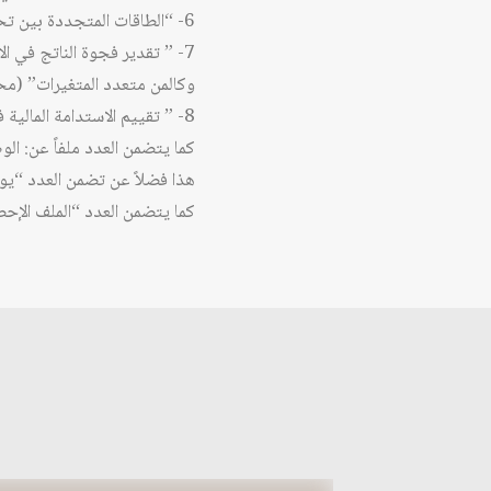
6- “الطاقات المتجددة بين تحديات الواقع ومأمول المستقبل: التجربة الألمانية نموذجاً” (فريدة كافي).
وكالمن متعدد المتغيرات” (محم
8- ” تقييم الاستدامة المالية في المملكة العربية السعودية” (وحيد عبد الرحمن بانافع وعبد العزيز عبد المجيد علي).
كما يتضمن العدد ملفاً عن: الو
هذا فضلاً عن تضمن العدد “يوم
كما يتضمن العدد “الملف الإحص