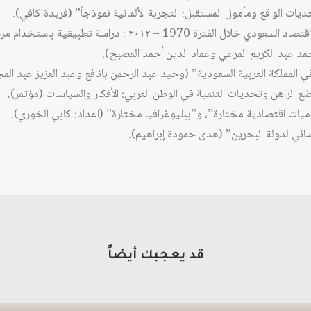
7- ” تقدير فجوة الناتج في الاقتصاد السعودي خلال الفترة 1970 – ٢
د عبد الكريم المرعي وعماد الدين أحمد المصبح).
ضع الراهن وتحديات التنمية في الوطن العربي: الأفكار والسياسات (مؤتمر).
يات اقتصادية مختارة”، و”ببليوغرافيا مختارة” (اعداد: كابي الخوري).
ائي لدولة البحرين” (هدى حمودة إبراهيم).
قد يعجبك أيضاً