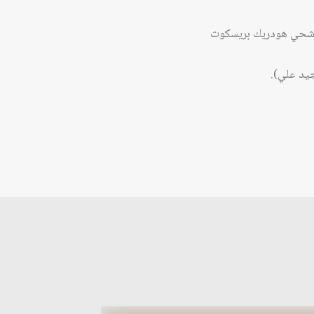
٢٠١ : دراسة تطبيقية باستخدام مرشحي هودريك بريسكوت