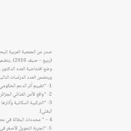
(ربيع – صيف 2016). يتضمن العدد مجموعة من الدراسات والنصوص العلمية التي ساهم في وضعها نخبة من الباحثين والخبراء العرب.
وضع افتتاحية العدد الدكتور
ويتضمن العدد الدراسات التالية
1- “تقييم أثر الدعم الحكومي في النمو الاقتصادي في مصر خلال الفترة من ١٩٩٠ إلى ٢٠14” (زينب توفيق السيد عليوة).
2- “واقع الأمن الغذائي الجزائري في ظل رهانات تحقيق الأمن المائي” (هشام بن حميدة).
3- “التركيبة السكانية وآثار
البقلي).
4 – ” محددات البطالة في مصر خلال الفترة (1973-2013): دراسة تحليلية قياسية” (شيرين عادل نصير).
5- “تجربة التمويل الأصغر في ولاية نهر النيل السودان: الواقع والتحديات” (حافظ جعفر حسن عبد الله).