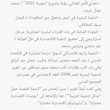
– تحدّي الأمن الغذائي: رؤية مشروع “سورية 2025” لـ محمد
جمال باروت.
– التنمية البشرية في اليمن وتحوّل دور الحكومات لـ فيصل
سيف المخلافي.
– الجودة الشاملة في بناء القدرات البشرية الجزائرية: مدخل
استراتيجي إلى تحقيق التنمية الاقتصادية في ظلّ العولمة لـ
عمر صخري ومرايمي محمد.
– التنمية والبعد الاشتراكي للسوق: دراسة تحليلية في الاقتصاد
الصيني لـ عبد الصمد سعدون عبدالله وطيب عثمان عبد الرزاق.
وفي باب كتب وقراءات كتب محمد سمير مصطفى عن: تقرير
التنمية البشرية لمصر 2008 العقد الاجتماعي في مصر:دور
المجتمع المدني.
وفي العدد أيضاً تقرير لـ منير الحمش عن “الندوة العلمية، حول
“بدائل التنمية العربية””، هذا بالإضافة إلى “يوميات اقتصادية
مختارة”، و”ببليوغرافيا اقتصادية مختارة”.