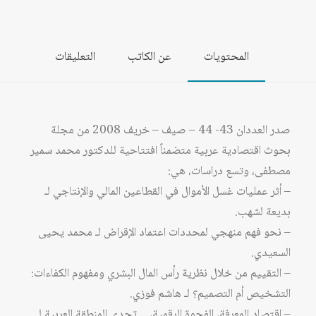
المحتويات
عن الكاتب
التعليقات
صدر العددان 43- 44 – صيف – خريف 2008 من مجلة
بحوث اقتصادية عربية متضمناً افتتاحية للدكتور محمد سمير
مصطفى، وتسع دراسات، هي:
– أثر عمليات غسل الأموال في القطاعين المالي والإنتاجي لـ
بديعة لشهب.
– نحو فهم منهجي لمحددات اعتماد الإقراض لـ محمد يحيى
السعيدي.
– التقييم من خلال نظرية رأس المال البشري ومفهوم الكفاءات:
التشخيص أم التصميم؟ لـ هاشم فوزي.
– اقتصاد المعرفة، الفجوة الرقمية،… تحدي المنطقة العربية لـ