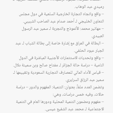
رميدي عبد الوهاب.
– واقع واتجاه التجارة الخارجية السلعية في دول مجلس
التعاون الخليجي لـ أحمد صدام عبد الصاحب الشبيبي.
– مهاتير محمد: الأنموذج والتجربة لـ سمير عبد الرسول
العبيدي.
– البطالة في العراق مع إشارة خاصة إلى بطالة الشباب لـ عبد
الجبار عبود الحلفي.
– واقع وتحديات الاستثمارات الأجنبية المباشرة في الدول
النامية – دراسة حالة الجزائر لـ مفتاح صالح وبن سمينة دلال.
– قياس الأداء المالي للمصارف التجارية السعودية وتقييمها لـ
سمير عبد الرزاق السرايري.
وتضمن العدد ملفاً، بعنوان: التنمية: المفهوم والدور – دراسة
حالات، وفيه خمس دراسات، وهي:
– مفهوم ومضمون التنمية المحلية ودورها العام في التنمية
الاجتماعية لـ محمد عبد الشفيع عيسى.