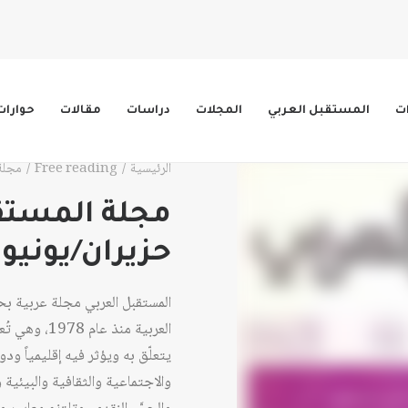
ات
المستقبل العربي
المجلات
دراسات
مقالات
حوارات
الرئيسية
Free reading
مجلة الم
حزيران/يونيو 1984
المستقبل العربي مجلة عربية ب
العربية منذ 
يتعلّق به ويؤثر فيه إقليمياً ود
والاجتماعية والثقافية والبيئية وا