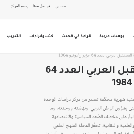
حسابي
تواصل معنا
إدعم المركز
يوميات عربية
قراءة في الحدث
كتب وقراءات
التدريب
ستقبل العربي العدد 64 حزيران/يونيو 1984
مجلة المستقبل العربي العدد 64
حثية شهرية محكّمة تصدر من مركز دراسات الوحدة
عام 1978، وهي تُعنى بشؤون الوطن العربي، ونهضته ووحدته، وما
ولياً، على مختلف الصُّعد السياسية والاقتصادية
لعلمية والتقانية. تحفِّز المجلة المنهج العلمي