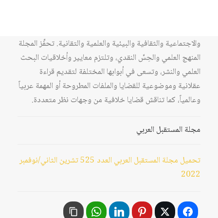
مركز دراسات الوحدة العربية منذ عام 1978، وهي تُعنى
بشؤون الوطن العربي، ونهضته ووحدته، وما يتعلّق به ويؤثر
فيه إقليمياً ودولياً، على مختلف الصُّعد السياسية والاقتصادية
والاجتماعية والثقافية والبيئية والعلمية والتقانية. تحفِّز المجلة
المنهج العلمي والحِسَّ النقدي، وتلتزم معايير وأخلاقيات البحث
العلمي والنشر، وتسعى في أبوابها المختلفة لتقديم قراءة
عقلانية وموضوعية للقضايا والملفات المطروحة أو المهمة عربياً
وعالمياً، كما تناقش قضايا خلافية من وجهات نظر متعددة.
مجلة المستقبل العربي
تحميل مجلة المستقبل العربي العدد 525 تشرين الثاني/نوفمبر
2022