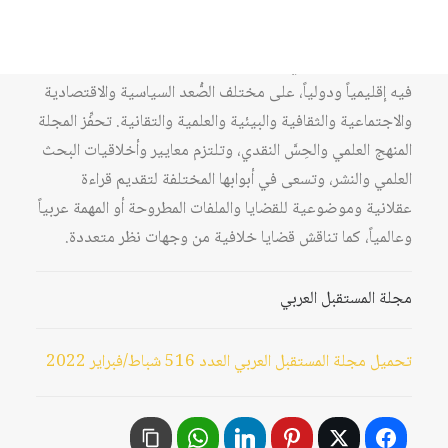
المستقبل العربي مجلة عربية بحثية شهرية محكّمة تصدر من
مركز دراسات الوحدة العربية منذ عام 1978، وهي تُعنى
بشؤون الوطن العربي، ونهضته ووحدته، وما يتعلّق به ويؤثر
فيه إقليمياً ودولياً، على مختلف الصُّعد السياسية والاقتصادية
والاجتماعية والثقافية والبيئية والعلمية والتقانية. تحفِّز المجلة
المنهج العلمي والحِسَّ النقدي، وتلتزم معايير وأخلاقيات البحث
العلمي والنشر، وتسعى في أبوابها المختلفة لتقديم قراءة
عقلانية وموضوعية للقضايا والملفات المطروحة أو المهمة عربياً
وعالمياً، كما تناقش قضايا خلافية من وجهات نظر متعددة.
مجلة المستقبل العربي
تحميل مجلة المستقبل العربي العدد 516 شباط/فبراير 2022