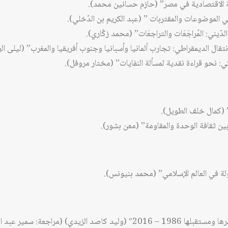
ة الاقتصادية في مصر” (حازم حسانين محمد).
ي الموضوعات والمقتربات ” (عبد الكريم بن الدّخلي).
الدّيني: المُراجَعَات والتراجعَات” (محمد زكّاري).
انتقال الديمقراطي: تجارب ألمانيا وأسبانيا وجنوب أفريقيا والمغرب” (ليلى ال
ئي: نحو قراءة نقدية لمسألة النفايات” (مختار مروفل).
 (كمال خلف الطويل).
ن ثقافة الوحدة والمقاومة” (معن بشور).
ولة في العالم الإسلامي” (محمد بنيونس).
ي) (مراجعة: سمير عبد الرسول العبيدي)