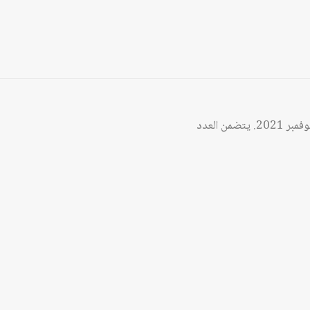
الخاص بشهر تشرين الثاني/نوفمبر 2021. يتضمن العدد