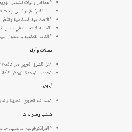
” مداخل وآليات تشكيل الهوي
” “السّلام” الإسرائيلي: بحث ف
” الإصلاحِية الإسلامية والنَّصّ 
“العدالة الانتقالية في سياق ال
” الذات القمامية والتحول البي
مقالات وآراء
:
“هل للشرق العربي من قائمة؟”
“حديث الوحدة: نهوض الأمة بي
أعلام:
“عبد الله العروي: الحرية والد
كــتب وقــراءات:
” الفرانكوفونية: ماضيها، حاضرها ومستقبلها 1986 – 2016″ (وليد كاصد الزيد