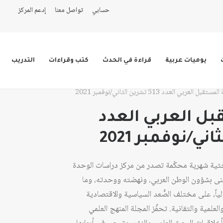
حسابي
تواصل معنا
إدعم المركز
يوميات عربية
قراءة في الحدث
كتب وقراءات
التدريب
تقبل العربي العدد 513 تشرين الثاني/نوفمبر 2021
ل العربي العدد
حثية شهرية محكّمة تصدر من مركز دراسات الوحدة
عام 1978، وهي تُعنى بشؤون الوطن العربي، ونهضته ووحدته، وما
ولياً، على مختلف الصُّعد السياسية والاقتصادية
لعلمية والتقانية. تحفِّز المجلة المنهج العلمي