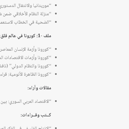
“موريتانيا والانتقال الدستوري الديمقراطي: انتخ
“منزلة النظام الأخلاقي ضمن ش
“الضحية في الخطاب الاستعمار
ملف -1: كورونا
في
عالم
قلق:
“كورونا وأزمة الإنسان المعاص
“كورونا وأزمات الاقتصادات الد
“كورونا والنظام الدولي” (نافذ
“كورونا الظاهرة الأنومية: قر
مقالات وآراء:
“الاقتصاد العربي السوري: بين
كــتب وقــراءات:
“الإنتاج الفلسفي في الفكر الع