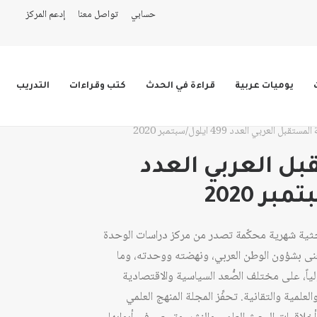
حسابي
تواصل معنا
إدعم المركز
يوميات عربية
قراءة في الحدث
كتب وقراءات
التدريب
ستقبل العربي العدد 499 أيلول/سبتمبر 2020
ل العربي العدد
حثية شهرية محكّمة تصدر من مركز دراسات الوحدة
عام 1978، وهي تُعنى بشؤون الوطن العربي، ونهضته ووحدته، وما
ولياً، على مختلف الصُّعد السياسية والاقتصادية
لعلمية والتقانية. تحفِّز المجلة المنهج العلمي