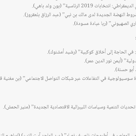
ابات 2019 الرئاسية” (بون ولد باهي).
روط النهضة الجديدة لدى مالك بن نبي” (عبد الرزاق بلعقروز).
ي الصهيوني” (ربا عبادة مسودة).
ر: في الحاجة إلى أخلاق كوكبية” (رشيد أمشنوك).
ولية” (أيمن نور الدين عمر).
 أبو حسنة).
اءة سوسيولوجية في التفاعلات عبر شبكات التواصل الاجتماعي” (بن مغنية قا
 تحديات التنمية وسياسات الليبرالية الاقتصادية الجديدة” (منير الحمش).
ربي المعاصر في أطروحات ناصيف نصار” (عبد الواحد آيت الزين) (إبراهيم النج