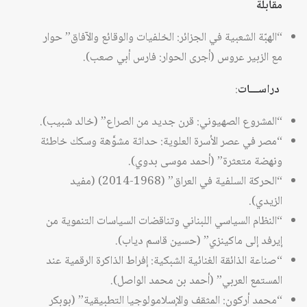
مقابلة
“الهبّة الشعبية في الجزائر: الخلفيات والوقائع والآفاق” حوار
مع الزبير عروس (أجرى الحوار: فارس أبي صعب).
دراســـات
:
“المشروع الصهيوني: قرن جديد من الصراع” (خالد شبيب).
“مصر في عصر الأسرة العلوية: حداثة مشوَّهة وسكك خاطئة
ونهضة متعثرة” (أحمد موسى بدوي).
“الحركة السلفية في العراق” (1968-2014) (مفيد
الزيدي).
“النظام السياسي اللبناني وتناقضات السياسات التنموية من
إيرفد إلى ماكينزي” (حسين قاسم دياب).
“صناعة الذائقة الغنائية الشبكية: إفراط الذاكرة الرقمية عند
المستمع العربي” (أحمد بن محمد الواصل).
“محمد أركون: المثقف والإسلامولوجيا التطبيقية” (بوبكر