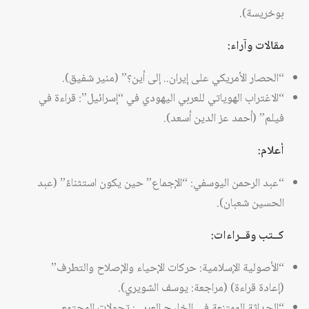
بوخريسة).
مقالات وآراء:
“الحصار الأمريكي على إيران.. إلى أين؟” (منير شفيق).
“الاغتراب الهوياتي للعربي اليهودي في “إسرائيل”: قراءة في
فيلم” (أحمد عز الدين أسعد).
أعلام:
“عبد الرحمن اليوسفي: “الإجماع” حين يكون استثناءً” (عبد
الحسين شعبان).
كــتب وقــراءات:
“الأصولية الإسلامية: حركات الإحياء والإصلاح والتطرف”
(إعادة قراءة) (مراجعة: يوسف الشويري).
“الحداثة الممتنعة في الخليج العربي: تحولات المجتمع