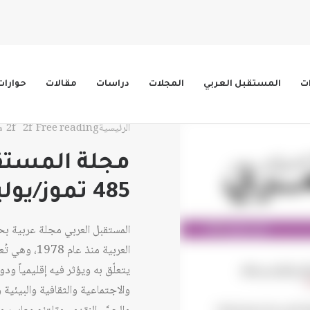
ات
المستقبل العربي
المجلات
دراسات
مقالات
حوارات
الرئيسية
Free reading
مج
مجلة المستقب
485 تموز/يوليو 2019
المستقبل العربي مجلة عربية ب
العربية منذ 
يتعلّق به ويؤثر فيه إقليمياً ود
والاجتماعية والثقافية والبيئية وا