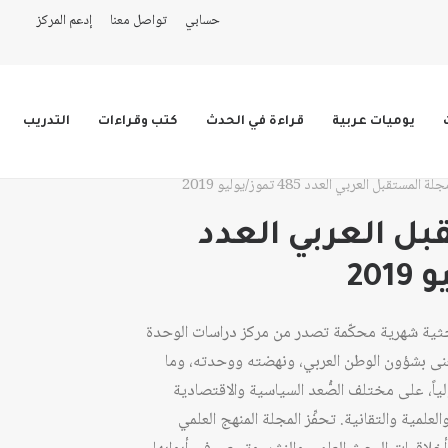
حسابي
تواصل معنا
إدعم المركز
يوميات عربية
قراءة في الحدث
كتب وقراءات
التدريب
لة المستقبل العربي العدد 485 تموز/يوليو 2019
ل العربي العدد
حثية شهرية محكّمة تصدر من مركز دراسات الوحدة
عام 1978، وهي تُعنى بشؤون الوطن العربي، ونهضته ووحدته، وما
ولياً، على مختلف الصُّعد السياسية والاقتصادية
لعلمية والتقانية. تحفِّز المجلة المنهج العلمي