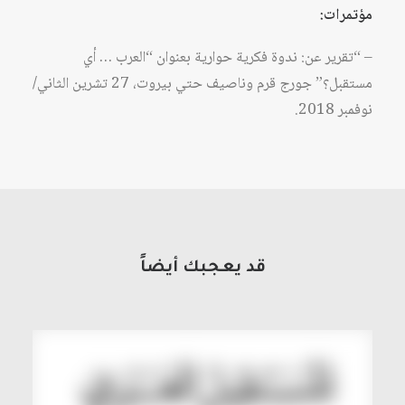
مؤتمرات:
– “تقرير عن: ندوة فكرية حوارية بعنوان “العرب … أي
مستقبل؟” جورج قرم وناصيف حتي بيروت، 27 تشرين الثاني/
نوفمبر 2018.
قد يعجبك أيضاً