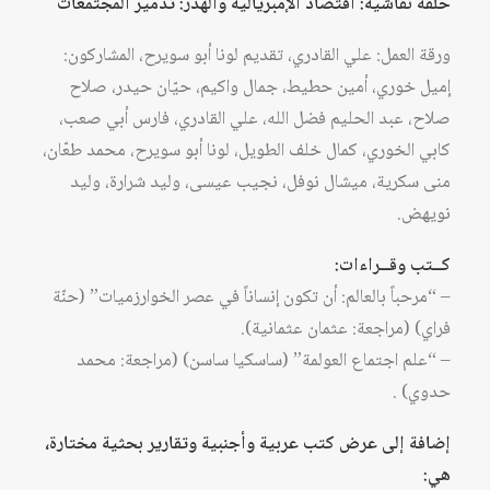
حلقة نقاشية: اقتصاد الإمبريالية والهدر: تدمير المجتمعات
ورقة العمل: علي القادري، تقديم لونا أبو سويرح، المشاركون:
إميل خوري، أمين حطيط، جمال واكيم، حيّان حيدر، صلاح
صلاح، عبد الحليم فضل الله، علي القادري، فارس أبي صعب،
كابي الخوري، كمال خلف الطويل، لونا أبو سويرح، محمد طعّان،
منى سكرية، ميشال نوفل، نجيب عيسى، وليد شرارة، وليد
نويهض.
كــتب وقــراءات:
– “مرحباً بالعالم: أن تكون إنساناً في عصر الخوارزميات” (حنّة
فراي) (مراجعة: عثمان عثمانية).
– “علم اجتماع العولمة” (ساسكيا ساسن) (مراجعة: محمد
حدوي) .
إضافة إلى عرض كتب عربية وأجنبية وتقارير بحثية مختارة،
هي: