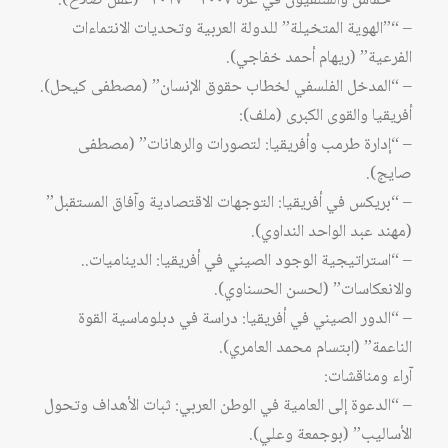
– “حماس والسلفيون في غزة ٢٠٠٧ – ٢٠١٧” (عقل صلاح).
– “”الهوية المتخيلة” للدولة العربية وتحديات الانتماءات
الفرعية” (ريهام أحمد خفاجي).
– “المدخل الفلسفي لخطاب حقوق الإنسان” (مصطفى كيحل).
أفريقيا والقوى الكبرى (ملف):
– “إدارة طرمب وأفريقيا: لتصورات والرهانات” (مصطفى
صايج).
– “بريكس في أفريقيا: التوجهات الاقتصادية وآفاق المستقبل”
(مهند عبد الواحد النداوي).
– “استراتيجية الوجود الصيني في أفريقيا: الديناميات..
والانعكاسات” (لحسن الحسناوي).
– “الدور الصيني في أفريقيا: دراسة في دبلوماسية القوة
الناعمة” (ابتسام محمد العامري).
آراء ومناقشات:
– “الدعوة إلى العامية في الوطن العربي: ثبات الأهداف وتحول
الأساليب” (بوجمعة وعلي).