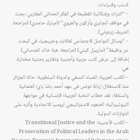
كــتب وقــراءات:
– “التراث وإشكالية القطيعة في الفكر الحداثي المغاربي: بحث
في مواقف الجابري وأركون والعروي” (امبارك حامدي) (مراجعة:
الشريف زيتوني).
– “وسائل التواصل الاجتماعي لطلابك وخريجيك في البحث
عن وظيفة” (مارييل كيلي) (مراجعة: هبة خالد العدساني).
إضافة إلى عرض كتب عربية وأجنبية وتقارير بحثية مختارة،
هي:
– الكتب العربية: الفساد النسقي والدولة السلطوية: حالة الجزائر
منذ الاستقلال؛ إيالة تونس في عهد أحمد باشا باي؛ العلمانية
والسلطة: نقد خطاب النخبة العربية؛ الإنسانية في مواجهة
النيوليبرالية؛ الصعود الاستراتيجي لروسيا الاتحادية وأثره على
التوازنات الدولية.
– الكتب الأجنبية: Transitional Justice and the
Prosecution of Political Leaders in the Arab