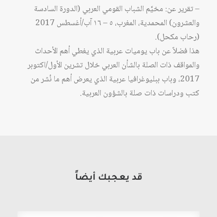
– تقرير عن: مخيَّم الشباب القومي العربي (الدورة السادسة
والعشرون) المحمدية، المغرب، ٥ – ١٦ آب/أغسطس 2017
(رحاب مكحل).
هذا فضلاً عن باب يوميات عربية الذي يغطي أهم الأحداث
والمواقف ذات الصلة بالشأن العربي خلال تشرين الأول/اكتوبر
2017، وباب ببليوغرافيا عربية الذي يعرض أهم ما نُشر من
كتب ودراسات ذات صلة بالشؤون العربية.
قد يعجبك أيضاً