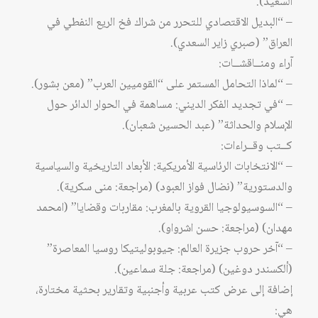
السعيد).
– “البديل الاقتصادي للتحرر من شراك فخ الريع النفطي في
العراق” (صبري زاير السعدي).
آراء ومنــاقشــات:
– “لماذا التحامل المستمر على “القوميين العرب” (معن بشور).
– “في تجديد الفكر الديني: مساهمة في الحوار الدائر حول
الإسلام والحداثة” (عبد الحسين شعبان).
كــتب وقــراءات:
– “الانتخابات الرئاسية الأمريكية: الأبعاد التاريخية والسياسية
والدستورية” (نضال فواز العبود) (مراجعة: منى سكرية).
– “السوسيولوجيا القروية بالمغرب: مقاربات وقضايا” (امحمد
مهدان) (مراجعة: حسن اشرواو).
– “آخر حروب جزيرة العالم: جيوبوليتيكا روسيا المعاصرة”
(ألكسندر دوغين) (مراجعة: جلة سماعين).
إضافة إلى عرض كتب عربية وأجنبية وتقارير بحثية مختارة،
هي: