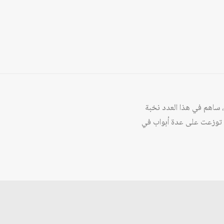
صدر عن مركز دراسات الوحدة العربية العدد 447 من مجلة المستقبل العربي الخاص لشهر أيار/مايو 2016، ساهم في هذا العدد نخبة
ي توزعت على عدة أبواب في