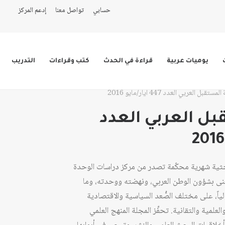
حسابي
تواصل معنا
إدعم المركز
يوميات عربية
قراءة في الحدث
كتب وقراءات
التدريب
ستقبل العربي العدد 447 أيار/مايو 2016
ل العربي العدد
حثية شهرية محكّمة تصدر من مركز دراسات الوحدة
عام 1978، وهي تُعنى بشؤون الوطن العربي، ونهضته ووحدته، وما
ولياً، على مختلف الصُّعد السياسية والاقتصادية
لعلمية والتقانية. تحفِّز المجلة المنهج العلمي