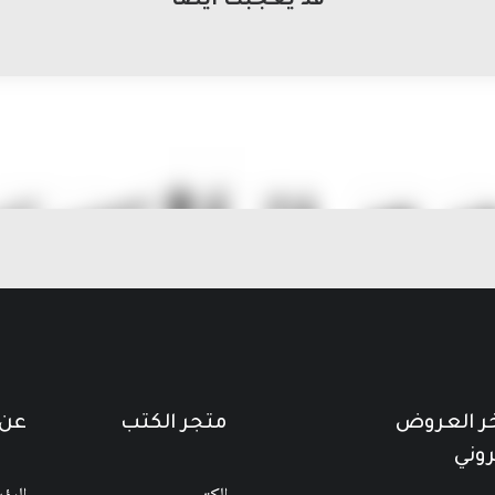
قد يعجبك أيضاً
خر العروض
متجر الكتب
عن 
روني