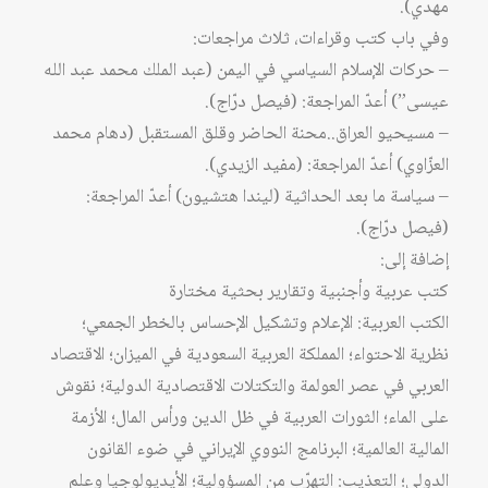
مهدي).
وفي باب كتب وقراءات، ثلاث مراجعات:
– حركات الإسلام السياسي في اليمن (عبد الملك محمد عبد الله
عيسى”) أعدّ المراجعة: (فيصل درّاج).
– مسيحيو العراق..محنة الحاضر وقلق المستقبل (دهام محمد
العزّاوي) أعدّ المراجعة: (مفيد الزيدي).
– سياسة ما بعد الحداثية (ليندا هتشيون) أعدّ المراجعة:
(فيصل درّاج).
إضافة إلى:
كتب عربية وأجنبية وتقارير بحثية مختارة
الكتب العربية: الإعلام وتشكيل الإحساس بالخطر الجمعي؛
نظرية الاحتواء؛ المملكة العربية السعودية في الميزان؛ الاقتصاد
العربي في عصر العولمة والتكتلات الاقتصادية الدولية؛ نقوش
على الماء؛ الثورات العربية في ظل الدين ورأس المال؛ الأزمة
المالية العالمية؛ البرنامج النووي الإيراني في ضوء القانون
الدولي؛ التعذيب: التهرّب من المسؤولية؛ الأيديولوجيا وعلم