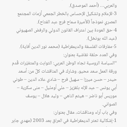
والعربي… (أحمد الموصدق).
3-الإعلام وتشكيل الإحساس بالخطر الجمعي أزمات المجتمع
المصري نموذجاً (الأميرة سماح فرج عبد الفتاح).
4-حق العودة بين اعتراف القانون الدولي والرفض الصهيوني
(عبد الله بونخل).
5-مفارقات الفلسفة والديمقراطية (محمد نور الدين أفاية).
وفي العدد حلقة نقاشية بعنوان:
“السياسة الروسية تجاه الوطن العربي: الثوابت والمتغيّرات قّدم
ورقة العمل سعد محيو، وشارك في المناقشات كلّ من: أسعد
حيدر – حسن ميرزا – سهيل فرح – شادي علاء الدين – طوني
أبي يونس – عبد الإله بلقزيز – علي أومليل – منى سكرية –
موريس أبو ناضر – هيثم الناهي – وليد هلال – يوسف
الصواني.
وفي باب آراء ومناقشات، مقال بعنوان:
1-إشكالية تعثر الديمقراطية في العراق بعد 2003 (مهدي جابر