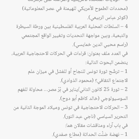
(محددات الطموح الأمريكي للهيمنة في عصر المعلوماتية)
(كوثر عباس الربيعي).
4 – السلطات المحلية العربية الفلسطينية بين ورطة السيطرة
والتبعية، وبين مواجهة التحديات وتغيير الواقع المجتمعي
(راسم محيي الدين خمايسي).
في العدد ملف بعنوان: قراءات في الحركات الاحتجاجية العربية،
يتضمن البحوث التالية:
1 – ترشُح ثورة تونس للنجاح أو للفشل في ميزان علم
الاجتماع الثقافي؟ (محمود الذوادي).
2 – ثورة 25 كانون الثاني/يناير في بّرّ مصر… محاولة للفهم
السوسيولوجي (خالد كاظم أبو دوح).
3 – الحركات الاحتجاجية في تونس وميلاد الموجة الثانية من
التحرير السياسي (ناجي عبد النور).
في باب آراء ومناقشات مقالان هما:
1 – نهضة ضلّت الحداثة (مطاع صفدي).