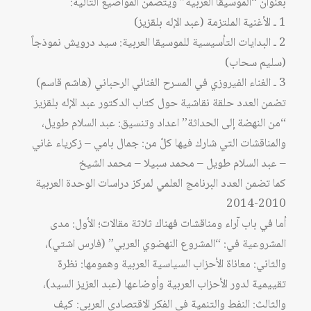
بعنوان “الموسيقا العربية” ويتضمن المواضيع التالية:
1 ـ الأغنية الملتزمة (عبد الإله بلقزيز)
2 ـ البدايات التأسيسية للموسيقا العربية: سيد درويش نموذجاً
(سليم سحاب)
3 ـ الغناء الفيروزي في المسرح الغنائي الرحباني (هاشم قاسم)
تضمن العدد حلقة نقاشية حول كتاب الدكتور عبد الإله بلقزيز
“من النهضة إلى الحداثة” اعداد وتنسيق: عبد السلام طويل،
والمناقشات التي شارك فيها كلّ من: جمال بامي – زكرياء غاني
– عبد السلام طويل – محمد سبيلا – محمد الشيخ
كما تضمن العدد البرنامج العلمي لمركز دراسات الوحدة العربية
2010-2014
أما في باب آراء ومناقشات فهناك ثلاثة مقالات؛ الأول: مدى
المشروعية في: “المشروع النهضوي العربي” (فارس اشتي)،
والثاني: معاناة الأحزاب السياسية العربية وهمومها: نظرة
تقييمية لدور الأحزاب العربية وأوضاعها (عبد العزيز السيد)،
والثالث: النفط والتنمية في الفكر الاقتصادي العربي: كيف