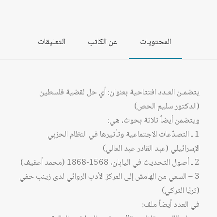
المحتويات
عن الكاتب
التعليقات
يتضمـن العـدد افتتاحية بعنوان: أي حل لقضية فلسطين
(الدكتور سليم الحص)
ويتضمن أيضاً ثلاثة بحوث، هي:
1 ـ التصدّعات الاجتماعية وتأثيرها في النظام الحزبي
الإسرائيلي (عبد القادر عبد العالي)
2 ـ أصول التحديث في اليابان، 1568-1868 (محمد أعفيف)
3 – السعي من الهامش إلى المركز الأدب الروائي لدى زينب حفي
(ثريّا التركي)
في العدد أيضاً ملف: