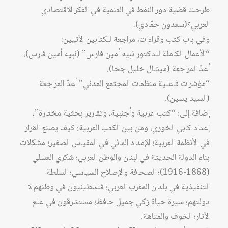
طرحت قضية دور النفط في التنمية في الفكر الاقتصادي
العربي؟(سعدون حمّادي).
وفي باب كتب وقراءات، مراجعة للكتابين الآتيين:
“الأعمال الكاملة للدكتور نبيه أمين فارس” (نبيه أمين فارس)،
أعدّ المراجعة (ميشال خليل جحا).
“مؤشرات فاعلية منظمات المجتمع المدني” أعدّ المراجعة
(السيد يسين).
إضافة إلى: “كتب عربية وأجنبية، وتقارير بحثية مختارة”،
إعداد كابي الخوري، ومن بين الكتب العربية: كيف يصنع القرار
في الأنظمة العربية؛ الإمداد المائي في المقياس الصغير؛ مشكلات
بناء الدولة الحديثة في لبنان والوطن العربي؛ شكري العسلي
(1868-1916)؛ الصحافة والإصلاح السياسي؛ السلطة
التنفيذية في بلدان المغرب العربي؛ فلسطينيون في وطنهم لا
دولتهم؛ سيرة حياة زكي جميل حافظ؛ مستشرقون في علم
الآثار؛ الخوف والمتاهة.