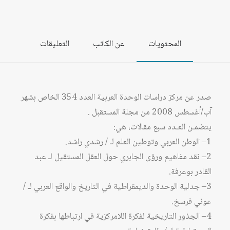
المحتويات
عن الكاتب
التعليقات
صدر عن مركز دراسات الوحدة العربية العدد 354 الخاص بشهر
آب/أغسطس 2008 من مجلة المستقبل .
يتضمـن العـدد سبع مقالات، هي:
1– الوطن العربي وتوطين العلم لـ / رشدي راشد.
2– نقد مفاهيم ورؤى الجابري حول العقل المستقيل لـ عبد
القادر بوعرفة.
3– جدلية الوحدة والديمقراطية في التاريخ والواقع العربي لـ /
عوني فرسخ.
4– الجذور التاريخية لفكرة اللامركزية في ارتباطها بفكرة