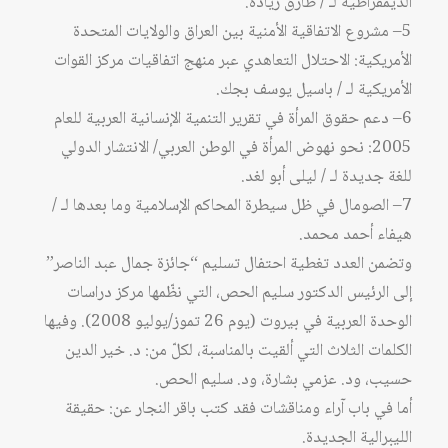
الديمقراطية لـ / طارق زيادة.
5– مشروع الاتفاقية الأمنية بين العراق والولايات المتحدة
الأمريكية: الاحتلال التعاهدي عبر منهج اتفاقيات مركز القوات
الأمريكية لـ / باسيل يوسف بجك.
6– دعم حقوق المرأة في تقرير التنمية الإنسانية العربية للعام
2005: نحو نهوض المرأة في الوطن العربي/ الانتشار الدولي
للغة جديدة لـ / ليلى أبو لغد.
7– الصومال في ظل سيطرة المحاكم الإسلامية وما بعدها لـ /
هيفاء أحمد محمد.
وتضمن العدد تغطية احتفال تسليم “جائزة جمال عبد الناصر”
إلى الرئيس الدكتور سليم الحص، التي نظّمها مركز دراسات
الوحدة العربية في بيروت (يوم 26 تموز/يوليو 2008). وفيها
الكلمات الثلاث التي ألقيت بالمناسبة، لكلّ من: د. خير الدين
حسيب، ود. عزمي بشارة، ود. سليم الحص.
أما في باب آراء ومناقشات فقد كتب باقر النجار عن: حقيقة
الليبرالية الجديدة.