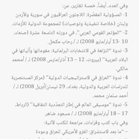
وفي العدد، أيضاً، خمسة تقارير، عن:
1- المسؤولية المقصّرة: اللاجئون العراقيون في سورية والأردن
ولبنان (خلاصة تنفيذية وتوصيات) للمجموعة الدولية للأزمات.
2- “المؤتمر القومي العربي”، في دورته التاسعة عشرة (صنعاء،
10 -13 أيار/مايو 2008) لـ / رحاب مكحل.
3- ندوة “النزاهة في الانتخابات البرلمانية: مقوماتها وآلياتها في
البلاد العربية” (بيروت، 12 – 13 آذار/مارس 2008) لـ / أمحمد
مالكي.
4- ندوة “العراق في الاستراتيجيات الدولية” (مركز المستنصرية
للدراسات العربية والدولية، بغداد، 29 نيسان/أبريل 2008) لـ /
أحمد سلمان محمد.
5- ندوة “موسيقى العالم في إطار التعدّدية الثقافية” (الرباط،
17 – 18 أيار/مايو 2008) لـ / مسعود ضاهر.
وفي باب كتب وقراءات، مراجعة للكتب الآتية:
– “ما بعد الاستشراق: الغزو الأمريكي للعراق وعودة