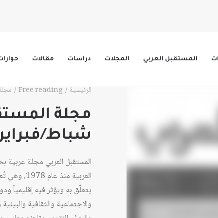
ات
المستقبل العربي
المجلات
دراسات
مقالات
حوارات
الرئيسية
Free reading
مجلة الم
شباط/فبراير 1980
المستقبل العربي مجلة عربية ب
العربية منذ 
يتعلّق به ويؤثر فيه إقليمياً ود
والاجتماعية والثقافية والبيئية وا