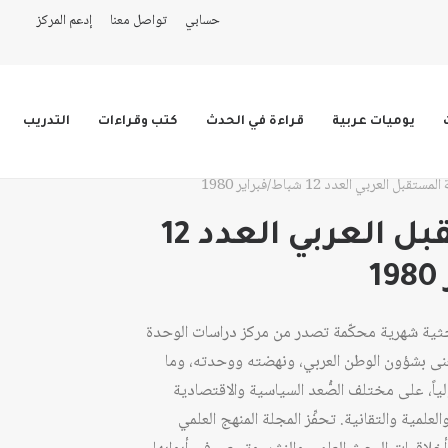
حسابي
تواصل معنا
إدعم المركز
يوميات عربية
قراءة في الحدث
كتب وقراءات
التدريب
ستقبل العربي العدد 12 شباط/فبراير 1980
مجلة المستقبل العربي العدد 12
حثية شهرية محكّمة تصدر من مركز دراسات الوحدة
عام 1978، وهي تُعنى بشؤون الوطن العربي، ونهضته ووحدته، وما
ولياً، على مختلف الصُّعد السياسية والاقتصادية
لعلمية والتقانية. تحفِّز المجلة المنهج العلمي