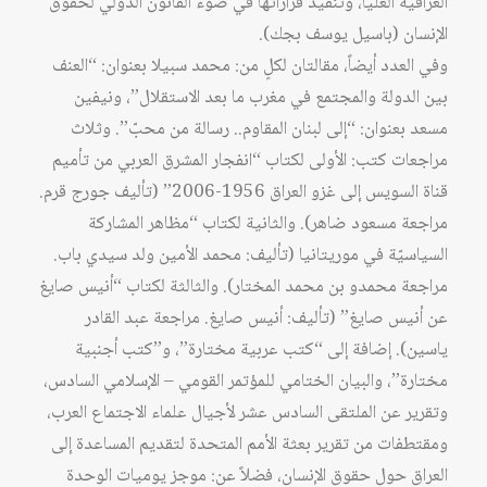
العراقية العليا، وتنفيذ قراراتها في ضوء القانون الدولي لحقوق
الإنسان (باسيل يوسف بجك).
وفي العدد أيضاً، مقالتان لكلٍ من: محمد سبيلا بعنوان: “العنف
بين الدولة والمجتمع في مغرب ما بعد الاستقلال”، ونيفين
مسعد بعنوان: “إلى لبنان المقاوم.. رسالة من محبّ”. وثلاث
مراجعات كتب: الأولى لكتاب “انفجار المشرق العربي من تأميم
قناة السويس إلى غزو العراق 1956-2006” (تأليف جورج قرم.
مراجعة مسعود ضاهر). والثانية لكتاب “مظاهر المشاركة
السياسيّة في موريتانيا (تأليف: محمد الأمين ولد سيدي باب.
مراجعة محمدو بن محمد المختار). والثالثة لكتاب “أنيس صايغ
عن أنيس صايغ” (تأليف: أنيس صايغ. مراجعة عبد القادر
ياسين). إضافة إلى “كتب عربية مختارة”، و”كتب أجنبية
مختارة”، والبيان الختامي للمؤتمر القومي – الإسلامي السادس،
وتقرير عن الملتقى السادس عشر لأجيال علماء الاجتماع العرب،
ومقتطفات من تقرير بعثة الأمم المتحدة لتقديم المساعدة إلى
العراق حول حقوق الإنسان، فضلاً عن: موجز يوميات الوحدة