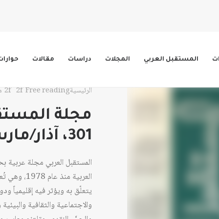
ات
المستقبل العربي
المجلات
دراسات
مقالات
حوارات
الرئيسية
Free reading
مج
مجلة المستقب
301، آذار/مارس 2004
المستقبل العربي مجلة عربية ب
العربية منذ 
يتعلّق به ويؤثر فيه إقليمياً ود
والاجتماعية والثقافية والبيئية وا