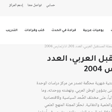
حسابي
تواصل معنا
إدعم المركز
يوميات عربية
قراءة في الحدث
كتب وقراءات
التدريب
لة المستقبل العربي، العدد 301، آذار/مارس 2004
ل العربي، العدد
حثية شهرية محكّمة تصدر من مركز دراسات الوحدة
عام 1978، وهي تُعنى بشؤون الوطن العربي، ونهضته ووحدته، وما
ولياً، على مختلف الصُّعد السياسية والاقتصادية
لعلمية والتقانية. تحفِّز المجلة المنهج العلمي