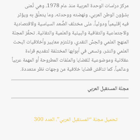
مركز دراسات الوحدة العربية منذ عام 1978، وهي تُعنى
بشؤون الوطن العربي، ونهضته ووحدته، وما يتعلّق به ويؤثر
فيه إقليمياً ودولياً، على مختلف الصُّعد السياسية والاقتصادية
والاجتماعية والثقافية والبيئية والعلمية والتقانية. تحفِّز المجلة
المنهج العلمي والحِسَّ النقدي، وتلتزم معايير وأخلاقيات البحث
العلمي والنشر، وتسعى في أبوابها المختلفة لتقديم قراءة
عقلانية وموضوعية للقضايا والملفات المطروحة أو المهمة عربياً
وعالمياً، كما تناقش قضايا خلافية من وجهات نظر متعددة.
مجلة المستقبل العربي
تحميل مجلة “المستقبل العربي”، العدد 300