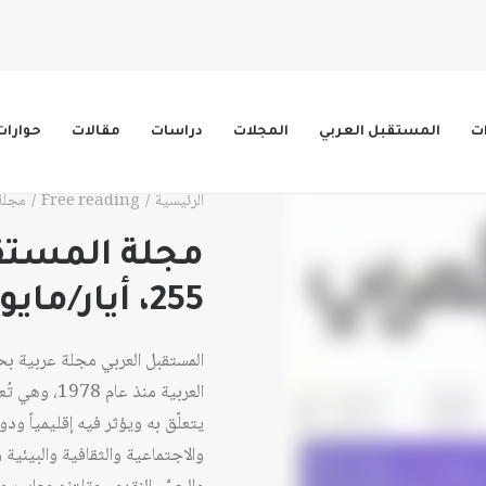
ات
المستقبل العربي
المجلات
دراسات
مقالات
حوارات
الرئيسية
Free reading
مجلة الم
مجلة المستقب
255، أيار/مايو 2000
المستقبل العربي مجلة عربية ب
العربية منذ 
يتعلّق به ويؤثر فيه إقليمياً ود
والاجتماعية والثقافية والبيئية وا