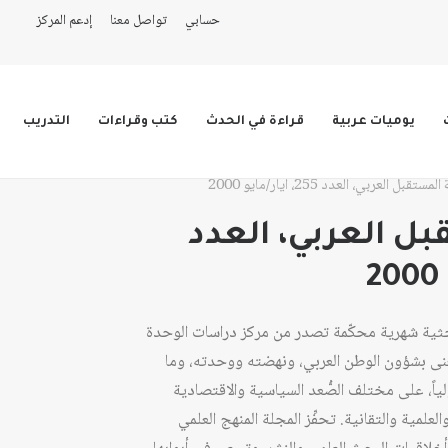
حسابي
تواصل معنا
إدعم المركز
يوميات عربية
قراءة في الحدث
كتب وقراءات
التدريب
ستقبل العربي، العدد 255، أيار/مايو 2000
ل العربي، العدد
حثية شهرية محكّمة تصدر من مركز دراسات الوحدة
عام 1978، وهي تُعنى بشؤون الوطن العربي، ونهضته ووحدته، وما
ولياً، على مختلف الصُّعد السياسية والاقتصادية
لعلمية والتقانية. تحفِّز المجلة المنهج العلمي