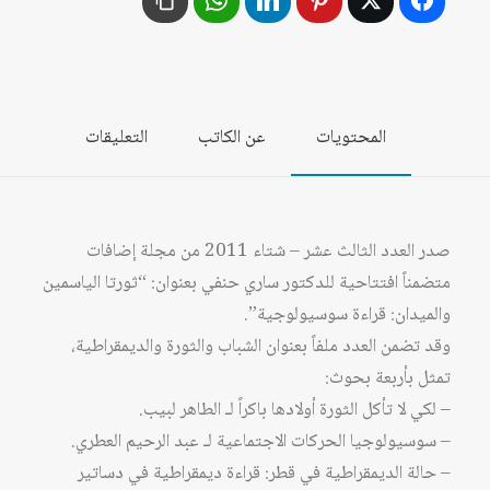
المحتويات
عن الكاتب
التعليقات
صدر العدد الثالث عشر – شتاء 2011 من مجلة إضافات
متضمناً افتتاحية للدكتور ساري حنفي بعنوان: “ثورتا الياسمين
والميدان: قراءة سوسيولوجية”.
وقد تضمن العدد ملفاً بعنوان الشباب والثورة والديمقراطية،
تمثل بأربعة بحوث:
– لكي لا تأكل الثورة أولادها باكراً لـ الطاهر لبيب.
– سوسيولوجيا الحركات الاجتماعية لـ عبد الرحيم العطري.
– حالة الديمقراطية في قطر: قراءة ديمقراطية في دساتير