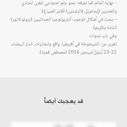
– نهاية العالم كما نعرفه: نحو علم اجتماعي للقرن الحادي
والعشرين (إيمانويل فالرشتين) (فايز الصياغ).
– بحث في أشكال الوجود: أنثربولوجيا الحداثيين (برونو لاتور)
(غادة بنكريم).
وفي باب ندوات:
تقرير عن: الشيخوخة في أفريقيا: واقع وتحدّيات، الدار البيضاء،
22-23 أيلول/سبتمبر 2016 (مصطفى قمية).
قد يعجبك أيضاً