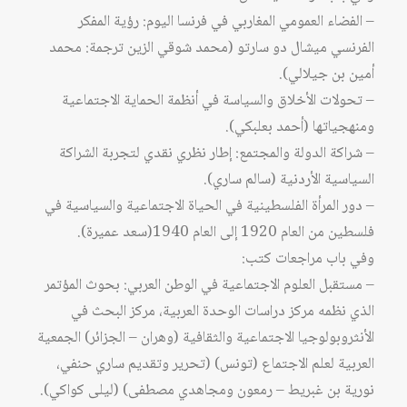
– الفضاء العمومي المغاربي في فرنسا اليوم: رؤية المفكر
الفرنسي ميشال دو سارتو (محمد شوقي الزين ترجمة: محمد
أمين بن جيلالي).
– تحولات الأخلاق والسياسة في أنظمة الحماية الاجتماعية
ومنهجياتها (أحمد بعلبكي).
– شراكة الدولة والمجتمع: إطار نظري نقدي لتجربة الشراكة
السياسية الأردنية (سالم ساري).
– دور المرأة الفلسطينية في الحياة الاجتماعية والسياسية في
فلسطين من العام 1920 إلى العام 1940(سعد عميرة).
وفي باب مراجعات كتب:
– مستقبل العلوم الاجتماعية في الوطن العربي: بحوث المؤتمر
الذي نظمه مركز دراسات الوحدة العربية، مركز البحث في
الأنثروبولوجيا الاجتماعية والثقافية (وهران – الجزائر) الجمعية
العربية لعلم الاجتماع (تونس) (تحرير وتقديم ساري حنفي،
نورية بن غبريط – رمعون ومجاهدي مصطفى) (ليلى كواكي).