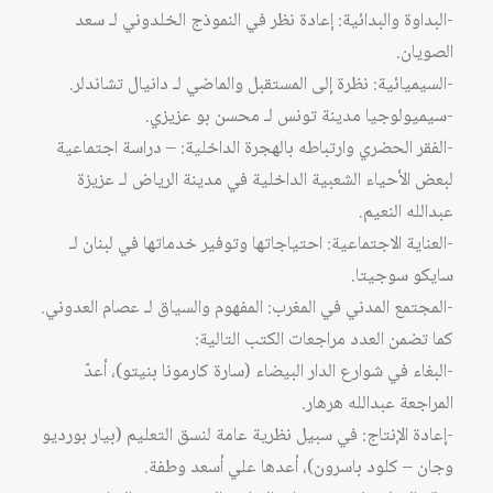
-البداوة والبدائية: إعادة نظر في النموذج الخلدوني لـ سعد
الصويان.
-السيميائية: نظرة إلى المستقبل والماضي لـ دانيال تشاندلر.
-سيميولوجيا مدينة تونس لـ محسن بو عزيزي.
-الفقر الحضري وارتباطه بالهجرة الداخلية: – دراسة اجتماعية
لبعض الأحياء الشعبية الداخلية في مدينة الرياض لـ عزيزة
عبدالله النعيم.
-العناية الاجتماعية: احتياجاتها وتوفير خدماتها في لبنان لـ
سايكو سوجيتا.
-المجتمع المدني في المغرب: المفهوم والسياق لـ عصام العدوني.
كما تضمن العدد مراجعات الكتب التالية:
-البغاء في شوارع الدار البيضاء (سارة كارمونا بنيتو)، أعدّ
المراجعة عبدالله هرهار.
-إعادة الإنتاج: في سبيل نظرية عامة لنسق التعليم (بيار بورديو
وجان – كلود باسرون)، أعدها علي أسعد وطفة.