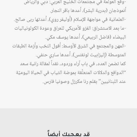
-وقع العولمة في مجتمعات الخليج العربي: دبي والرياض
أنموذجان (بدرية البشر)، أعدها باقر النجار.
-العلمانية في مواجهة الإسلام (أوليفر روي)، أعدتها ربى صالح.
-ما بعد الاستشراق: الغزو الأمريكي للعراق وعودة الكولونياليات
البيضاء (فاضل الربيعي)، أعدها يوسف مكي.
-المهن والمجتمع في الشرق الأوسط: أفول النخب وأزمة الطبقات
المتوسطة (إليزابيث لونغنس)، أعدها ساري حنفي.
كما تضمن العدد، في باب آراء وردود، نقداً لمقالة رانية سعد
“الدوافع والدلالات المتعلّقة بموضة الثياب في الحياة اليوميّة
عند اللبنانيين” بقلم رنا مكرزل وصونيا فارس.
قد يعجبك أيضاً