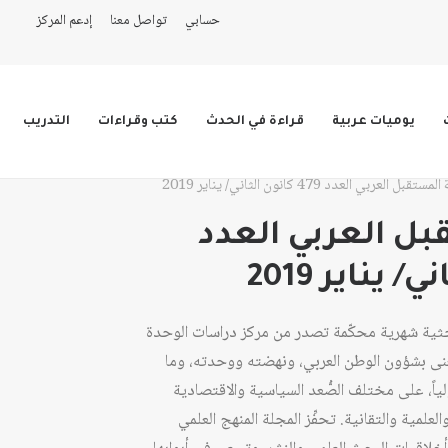
حسابي
تواصل معنا
إدعم المركز
يوميات عربية
قراءة في الحدث
كتب وقراءات
التدريب
تقبل العربي العدد 479 كانون الثاني/ يناير 2019
ل العربي العدد
حثية شهرية محكّمة تصدر من مركز دراسات الوحدة
عام 1978، وهي تُعنى بشؤون الوطن العربي، ونهضته ووحدته، وما
ولياً، على مختلف الصُّعد السياسية والاقتصادية
لعلمية والتقانية. تحفِّز المجلة المنهج العلمي