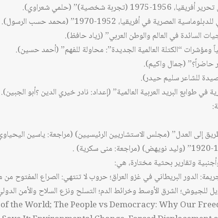
جربة شخصية)” (حلمي شعراوي).
لمصرية في أفريقيا، 1952-1970” (محمد حسب الرسول).
يات السائدة في العالم والوطن العربي” (زياد حافظ).
ياً ومؤشرات “الكتلة العالمية الجديدة”: محاولة للفهم” (أحمد حسين).
ر حاضراً؟” (جمال واكيم).
قصيدة للشاعر سليم حيدر).
ة في طوابع البريد العربية العالمية” (إعداد: نادر خيري الدين ؟أبو الجبين).
ة:
لطريق إلى العدل” (مجلس الاستشاريين الرئيسيين) (مراجعة: ياسين اليحياوي
جنبية وتقارير بحثية مختارة، هي:
ريمة: الدور البريطاني في غزو العراق؛ حروب لا تنتهي: الصراع المفتوح من م
ل للجيوش؛ الشرق الأوسط وخرائط الدم؛ التسلح ونزع السلاح والأمن الدولي: الك
جنبية:  the World; The People vs Democracy: Why Our Freedom is In