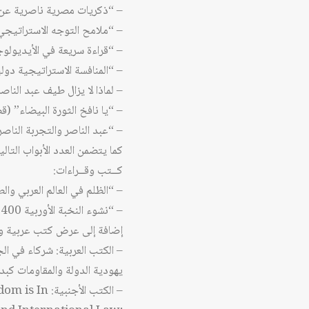
– “ذكريات مصرية ناصرية عن تحرير أفريقيا، 1956-1975 (ت
– “ملامح التوجه الاستراتيجي للدبلوماسية ا
– “قراءة سريعة في الأيديولوج
– “المنافسة الاستراتيجية دول
– لماذا لا يزال طيف عبد الناص
– “يا نافخ الثورة البيضاء” (
– “عبد الناصر والتجربة الناصري
كما يتضمن العدد الأبواب التالي
كــتب وقــراءات:
– “الظلم في العالم العربي وا
– “نشوء النخبة الأوربية 1400-1920” (وليد نويهض) (مراجعة: منى سكرية) .
إضافة إلى عرض كتب عربية وأ
– الكتب العربية: شركاء في الج
يهودية الدولة والمقاومات كبدي
– الكتب الأ