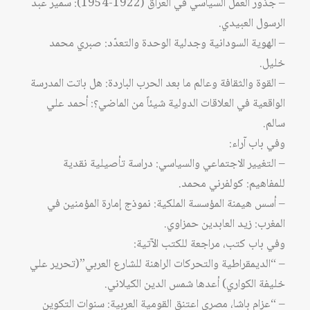
– جذور العمل السياسي في العراق (1922-1954): سمير عبد
الرسول العبيدي.
– الهوية السودانية وجدلية الوحدة والتعدّد: صبري محمد
خليل.
– القوة والثقافة وعالم ما بعد الحرب الباردة: هل باتت المدرسة
الواقعية في العلاقات الدولية شيئاً من الماضي؟: أحمد علي
سالم.
وفي باب آراء:
– التغيير الاجتماعي والسياسي: دراسة تأصيلية نقدية
للمفاهيم: كولفرني محمد.
– أسس هيمنة المؤسسة الملكية: نموذج إمارة المؤمنين في
المغرب: زيد العابدين حمزاوي.
وفي باب كتب، مراجعة للكتب الآتية:
– “الديمقراطية والتحركات الراهنة للشارع العربي”(تحرير علي
خليفة الكواري) أعدها شمس الدين الكيلاني.
– “عزام باشا، مصري اعتنق القومية العربية: سنوات التكوين