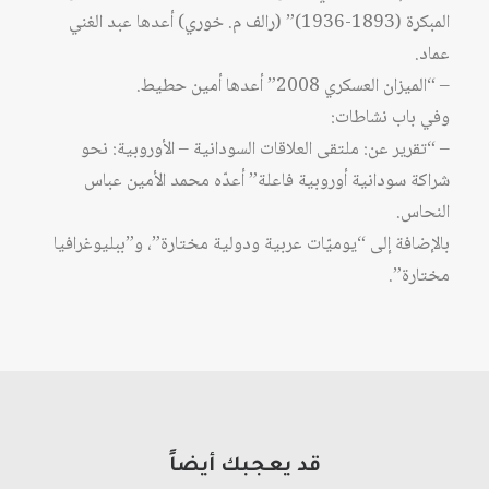
المبكرة (1893-1936)” (رالف م. خوري) أعدها عبد الغني
عماد.
– “الميزان العسكري 2008” أعدها أمين حطيط.
وفي باب نشاطات:
– “تقرير عن: ملتقى العلاقات السودانية – الأوروبية: نحو
شراكة سودانية أوروبية فاعلة” أعدّه محمد الأمين عباس
النحاس.
بالإضافة إلى “يوميّات عربية ودولية مختارة”، و”ببليوغرافيا
مختارة”.
قد يعجبك أيضاً