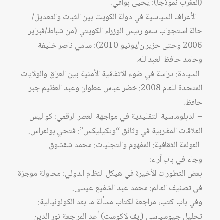
(المغرب نموذجاً): يحيى بوافي.
– الأعراف السياسية في دولة الكويت بين الثبات والتعديل/
حالة استجواب سمو رئيس الوزراء الكويتي (من شباط/فبراير
2006 وحتى حزيران/يونيو 2010): سامي ناصر خليفة
وحامد حافظ العبدالله.
-السيادة: دراسة في ضوء الاتفاقية الأمنية بين العراق والولايات
المتحدة للعام 2008: خضر عباس عطوان وعبد العظيم جبر
حافظ.
– الدبلوماسية التقليدية في مواجهة العصر الرقمي: كواليس
العلاقات المغاربية في وثائق “ويكيليكس”: فتحي بولعراس.
-العولمة الثقافية: المفهوم والتجليات: محمد شقشوق
وجاء في باب آراء:
بعض التطورات الأخيرة في هيكل النظام الدولي: محاولة موجزة
في تصنيف العالم: محمد عبد الشفيع عيسى.
وفي باب كتب، مراجعة لكتاب مسألة ما بعد الكولونيالية:
تحليل جيوسياسي (إيف لاكوست) أعد المراجعة نور الدين