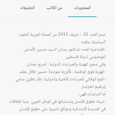
المحتويات
عن الكاتب
التعليقات
صدر العدد 32 – خريف 2011 من المجلّة العربية للعلوم
السياسيّة، وفيه:
-افتتاحية العدد للدكتور عدنان السيد حسين: الأساس
الموضوعي لدولة فلسطين
وفي محور الهوية والصراعات الدولية ، اندرج بحثان:
-الهوية فوق الوطنية…الأوربة نموذجاً: حسين طلال مقلد.
-المنع الوقائي للصراعات الأهلية والدولية: إطار نظري: سامي
إبراهيم الخزندار.
أما الدراسات فهي:
-تبيئة حقوق الإنسان واستنباتها في الوطن العربي: بنية العلاقات
في المدرسة الابتدائية وعوائق التربية على حقوق الإنسان