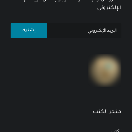
الإلكتروني
مجلة إضافات (المجلة العربية لعلم الاجتماع)،
العددان 57-58، صيف-خريف 2022
متجر الكتب
الكتب