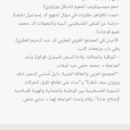
-نحو سوسيولوجيا للعموم (مايكل بوراووي).
-صمت الظواهر: مقاربات في سؤال المنهج (د. إسماعيل ناشف).
-دراسة عن المنفى الفلسطيني: البنية والتحولات! (د. محمد
نعيم فرحات).
-الأعيان في المجتمع القروي المغربي (د. عبد الرحيم العطري).
وفي باب مراجعات كتب:
– المراقبة والمعاقبة: ولادة السجن (ميشيل فوكو)، وأعد
المراجعة د. محمد حلمي عبد الوهاب.
-“المجتمع العربي والثقافة العربية: دليل أساسي (سمير خلف
وروزان سعد خلف)” و”نساء على تقاطع طرق: الحركات
النسوية الفلسطينية بين الوطنية والعلمانية والهوية الإسلامية
(إصلاح جاد)”، وقام بإعداد المراجعة لهما د. ساري حنفي.