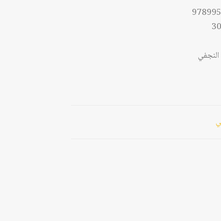
97899
30
النجفي
ي