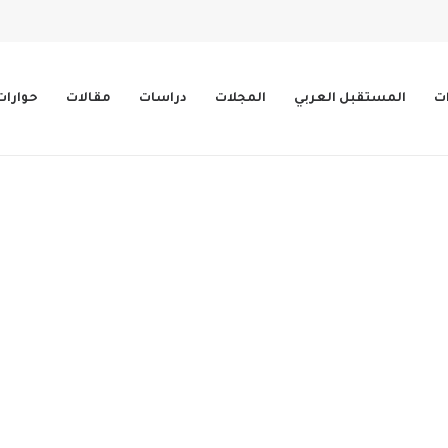
ات
المستقبل العربي
المجلات
دراسات
مقالات
حوارات
الخرطوم -لقي 41 شخصاً على الأقل مصرعهم، وأصيب 29 آخرون، جراء أعمال العنف…