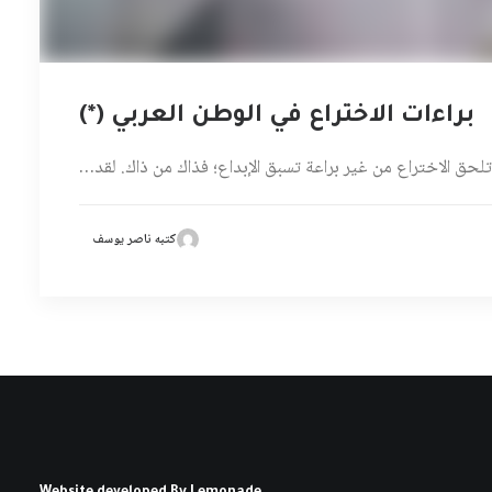
براءات الاختراع في الوطن العربي (*)
تلحق الاختراع من غير براعة تسبق الإبداع؛ فذاك من ذاك. لقد…
كتبه ناصر يوسف